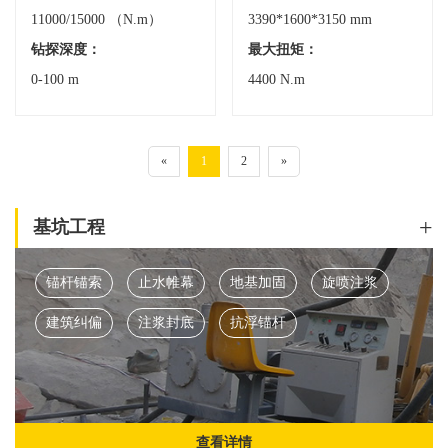
11000/15000 （N.m）
3390*1600*3150 mm
钻探深度：
最大扭矩：
0-100 m
4400 N.m
«
1
2
»
+
基坑工程
锚杆锚索
止水帷幕
地基加固
旋喷注浆
建筑纠偏
注浆封底
抗浮锚杆
查看详情