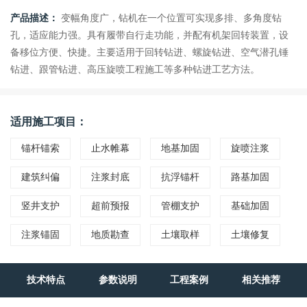
产品描述：
变幅角度广，钻机在一个位置可实现多排、多角度钻
孔，适应能力强。具有履带自行走功能，并配有机架回转装置，设
备移位方便、快捷。主要适用于回转钻进、螺旋钻进、空气潜孔锤
钻进、跟管钻进、高压旋喷工程施工等多种钻进工艺方法。
适用施工项目：
锚杆锚索
止水帷幕
地基加固
旋喷注浆
建筑纠偏
注浆封底
抗浮锚杆
路基加固
竖井支护
超前预报
管棚支护
基础加固
注浆锚固
地质勘查
土壤取样
土壤修复
技术特点
参数说明
工程案例
相关推荐