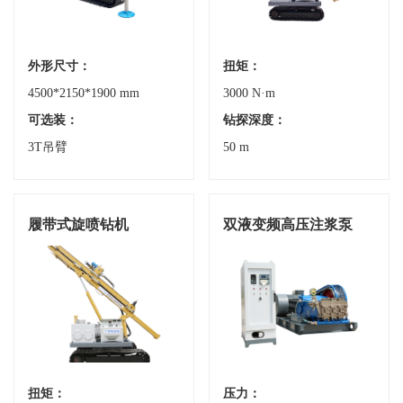
外形尺寸：
扭矩：
4500*2150*1900 mm
3000 N·m
可选装：
钻探深度：
3T吊臂
50 m
履带式旋喷钻机
双液变频高压注浆泵
扭矩：
压力：