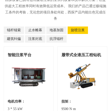
供超大工程效率同时有效降低运营成本。 我们的产品已通过极端施
工条件的考验，无论您的项目身处何处，西探产品均能出色完成任
务
锚杆锚索
止水帷幕
地基加固
旋喷注浆
建筑纠偏
注浆封底
抗浮锚杆
智能注浆平台
履带式全液压工程钻机
电机功率：
扭矩：
3 * 55 kW
9500 N·m