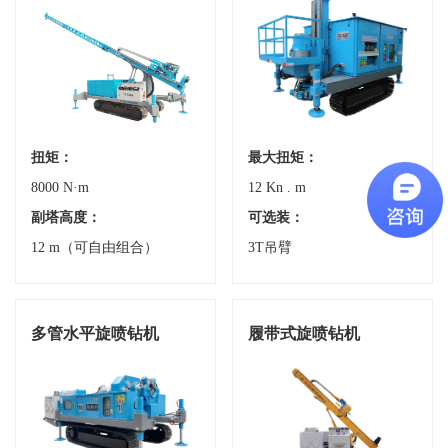
扭矩：
最大扭矩：
8000 N·m
12 Kn . m
副塔高度：
可选装：
12 m（可自由组合）
3T吊臂
多管水平旋喷钻机
履带式旋喷钻机