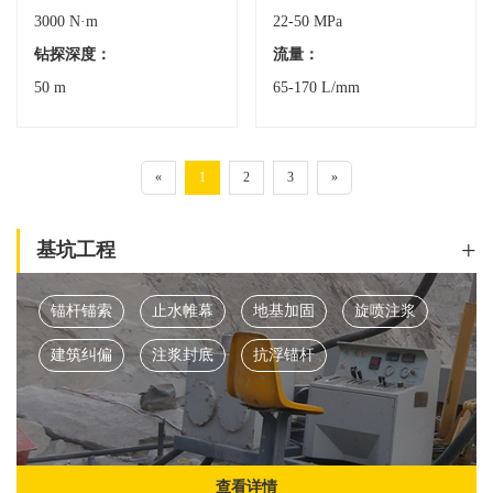
3000 N·m
22-50 MPa
钻探深度：
流量：
50 m
65-170 L/mm
«
1
2
3
»
+
基坑工程
锚杆锚索
止水帷幕
地基加固
旋喷注浆
建筑纠偏
注浆封底
抗浮锚杆
查看详情