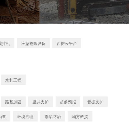
搅拌机
应急抢险设备
西探云平台
水利工程
路基加固
竖井支护
超前预报
管棚支护
勘查
环境治理
塌陷防治
塌方救援