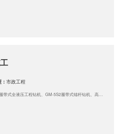
施工
型：
市政工程
C履带式全液压工程钻机、GM-5S2履带式锚杆钻机、高压