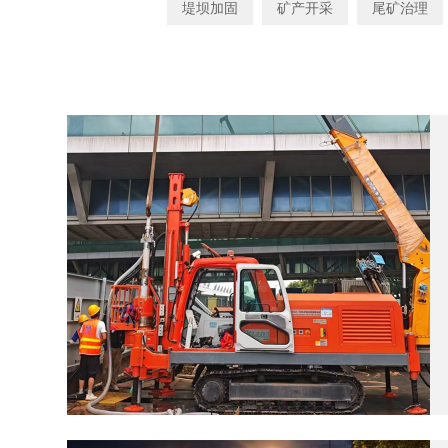
堤坝加固
矿产开采
尾矿治理