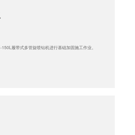
工
Z-150L履带式多管旋喷钻机进行基础加固施工作业。