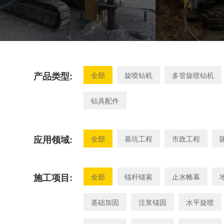
产品类型:
全部
旋喷钻机
多管旋喷钻机
钻具配件
应用领域:
全部
基坑工程
市政工程
施工项目:
全部
锚杆锚索
止水帷幕
基础加固
注浆锚固
水平旋喷