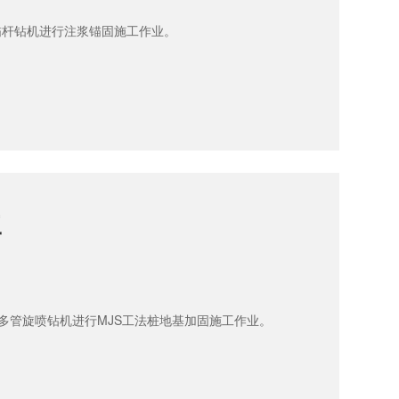
式锚杆钻机进行注浆锚固施工作业。
工
履式多管旋喷钻机进行MJS工法桩地基加固施工作业。