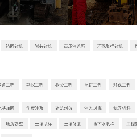
锚固钻机
岩芯钻机
高压注浆泵
环保取样钻机
隧道工程
勘探工程
抢险工程
尾矿工程
环保工程
地基加固
旋喷注浆
建筑纠偏
注浆封底
抗浮锚杆
地质勘查
土壤取样
土壤修复
地下水取样
工程