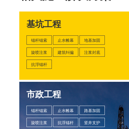
基坑工程
锚杆锚索
止水帷幕
地基加固
旋喷注浆
建筑纠偏
注浆封底
抗浮锚杆
市政工程
锚杆锚索
止水帷幕
路基加固
旋喷注浆
抗浮锚杆
竖井支护