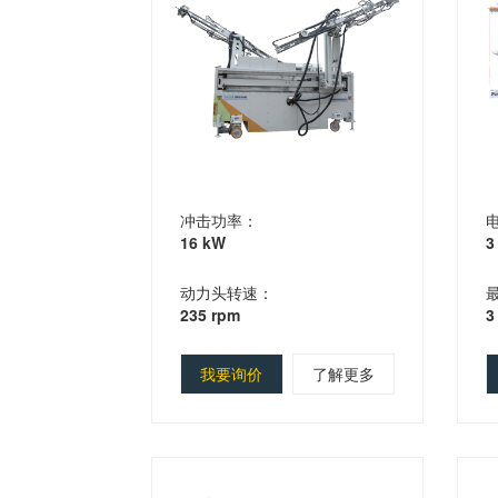
冲击功率：
16 kW
3
动力头转速：
235 rpm
3
我要询价
了解更多