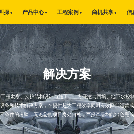
西探
产品中心
工程案例
商机共享
信
▼
▼
▼
▼
解决方案
用工程勘察、支护结构设计与施工、土方开挖与回填、地下水控
设备和技术解决方案，在提供超大工程效率同时有效降低运营成
工条件的考验，无论您的项目身处何处，西探产品均能出色完成