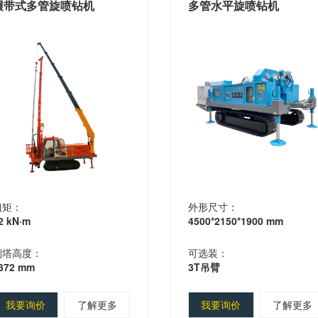
履带式多管旋喷钻机
多管水平旋喷钻机
扭矩：
外形尺寸：
2 kN·m
4500*2150*1900 mm
副塔高度：
可选装：
372 mm
3T吊臂
我要询价
了解更多
我要询价
了解更多