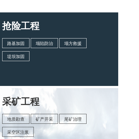
抢险工程
路基加固
塌陷防治
塌方救援
堤坝加固
采矿工程
地质勘查
矿产开采
尾矿治理
采空区注浆