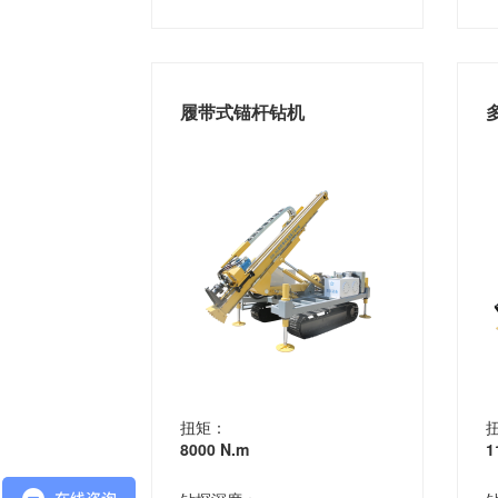
履带式锚杆钻机
扭矩：
8000 N.m
1