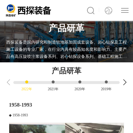
产品研革
西探装备是国内研究和制造软地基加固成套设备、岩心钻探及工程
施工设备的专业厂家，在行业内具有较高知名度和影响力。主要产
品有高压旋喷注浆设备系列、岩心钻探设备系列、基础工程施工设
备系列、环保取样与治理设备系列。
产品研革
公司产品可搭载自主研发的5G“西探云”数字化平台，实现远程智能
传输与控制。产品广泛应用服务于铁路、公路、城市地铁、隧道桥
梁、大坝围堰、应急抢险等工程施工建设领域。先后在被国内专家
2022年
2021年
2020年
2019年
20
和同行公认为世界级难题的宜万铁路齐岳山隧道、新建渝怀铁路头
号控制性工程圆梁山隧道、兰新铁路第一高隧祁连山隧道、沪昆铁
1958-1993
路、兰渝铁路、蒙华铁路等多项国家重点工程项目应用服务。
◆ 1958-1993