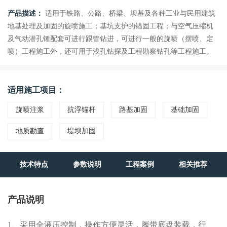
产品描述：
适用于铁路、公路、桥梁、坝基及各种工业与民用建筑
地基处理及加固的旋喷施工；基坑支护的锚固工程；与空气压缩机
及气动潜孔锺配套可进行跟管钻进，可进行一般的旋喷（摆喷、定
喷）工程施工外，还可用于浅孔钻探及工程勘察钻孔等工程施工。
适用施工项目：
旋喷注浆
抗浮锚杆
路基加固
基础加固
地质勘查
堤坝加固
技术特点
参数说明
工程案例
相关推荐
产品说明
1、采用全液压控制，操作方便灵活，履带底盘装载，行