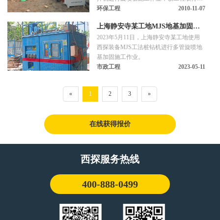
满成功。
环保工程
2010-11-07
上海静安寺某工地MJS地基加固施
2023年5月11日，上海静安寺某工地使用
工
西探装备MJS工法桩钻机进行多管旋喷地
基加固施工作业。
市政工程
2023-05-11
«
1
2
3
»
在线获得报价
西探服务热线
400-888-0499