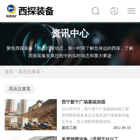
资讯中心
聚焦西探装备，熟悉行业动态，第一时间了解您身边的西探，了解
西探装备发展过程中的实时动态和重大事迹
首页
>
高压注浆泵
>
高压注浆泵
西宁新宁广场基础加固
2012年09月，西宁新宁广场基础加固工程
使用西探装备高压注浆泵进行地基家具施
工作业，该工程取得圆满成功。
基坑工程
2012-09-18
多管旋喷设备（适用于MJS工