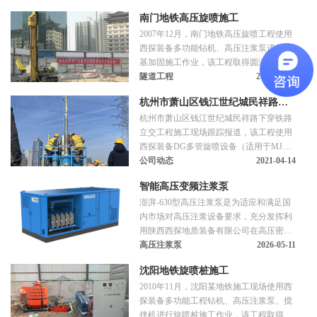
南门地铁高压旋喷施工
2007年12月，南门地铁高压旋喷工程使用
西探装备多功能钻机、高压注浆泵进行地
基加固施工作业，该工程取得圆满成功。
隧道工程
2007-12-31
杭州市萧山区钱江世纪城民祥路下
杭州市萧山区钱江世纪城民祥路下穿铁路
穿铁路立交工程施工现场跟踪报道
立交工程施工现场跟踪报道，该工程使用
西探装备DG多管旋喷设备（适用于MJS
工法）、DQB-50地基强化泵、DQB-20地
公司动态
2021-04-14
基强化泵、ZJB/BP-90型高压注浆泵、XL-
智能高压变频注浆泵
50C型钻机。
澎湃-630型高压注浆泵是为适应和满足国
内市场对高压注浆设备要求，充分发挥利
用陕西西探地质装备有限公司在高压密
封、柱塞、排水阀座等高压注浆泵研制方
高压注浆泵
2026-05-11
面技术优势，专门研制一款最高压力可达
沈阳地铁旋喷桩施工
65Mpa，额定流量510L/min性能可靠、操
2010年11月，沈阳某地铁施工现场使用西
作方便的高压变频注浆泵。
探装备多功能工程钻机、高压注浆泵、搅
拌机进行旋喷桩施工作业，该工程取得圆