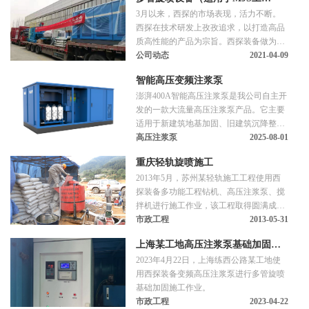
3月以来，西探的市场表现，活力不断。
法）、地基强化泵、高压注浆泵、
西探在技术研发上孜孜追求，以打造高品
旋喷钻机、全自动搅拌机，厂家直
质高性能的产品为宗旨。西探装备做为研
销！
发投入最大，施工工艺最全，产量最高，
公司动态
2021-04-09
知名最广的西探品牌，​一直走在行业前
智能高压变频注浆泵
端。公司产品的质量和销量一直以来保持
澎湃400A智能高压注浆泵是我公司自主开
上升的趋势。
发的一款大流量高压注浆泵产品。它主要
适用于新建筑地基加固、旧建筑沉降整
治、基础防渗帷幕、挡土围堰边坡锚固、
高压注浆泵
2025-08-01
矿山堵漏并筒护壁等实施工程，可广泛用
重庆轻轨旋喷施工
于公路、铁路、矿山、港口、国防等领
2013年5月，苏州某轻轨施工工程使用西
域。
探装备多功能工程钻机、高压注浆泵、搅
拌机进行施工作业，该工程取得圆满成
功。
市政工程
2013-05-31
上海某工地高压注浆泵基础加固施
2023年4月22日，上海练西公路某工地使
工
用西探装备变频高压注浆泵进行多管旋喷
基础加固施工作业。
市政工程
2023-04-22