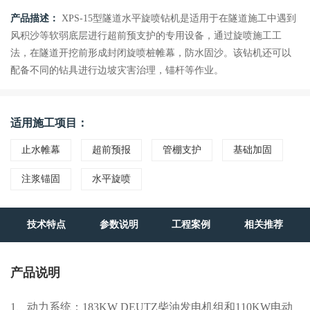
产品描述：
XPS-15型隧道水平旋喷钻机是适用于在隧道施工中遇到
风积沙等软弱底层进行超前预支护的专用设备，通过旋喷施工工
法，在隧道开挖前形成封闭旋喷桩帷幕，防水固沙。该钻机还可以
配备不同的钻具进行边坡灾害治理，锚杆等作业。
适用施工项目：
止水帷幕
超前预报
管棚支护
基础加固
注浆锚固
水平旋喷
技术特点
参数说明
工程案例
相关推荐
产品说明
1、动力系统：183KW DEUTZ柴油发电机组和110KW电动