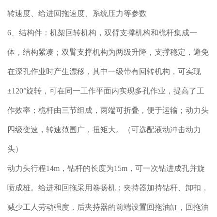
转速度、给进回拖速度、系统压力等参数
6、结构件：机架回转机构，双臂支撑机构和桅杆集成一
体，结构紧凑；双臂支撑机构为两级升降，支撑稳定，避免
在深孔作业时产生漂移，其中一级带有回转机构，可实现
±120°旋转，可在同一工作平面内实现多孔作业，提高了工
作效率；桅杆由三节组成，两端可折叠，便于运输；动力头
四级变速，转速范围广，扭矩大。（可选配液动冲击动力
头）
动力头行程14m，钻杆的长度为15m，可一次钻进成孔并旋
喷成桩。给进和回拖采用卷扬机；夹持器加持钻杆、卸扣，
减少工人劳动强度，后夹持器的前端设置回拖油缸，回拖油