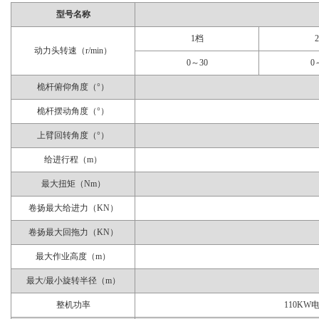
型号名称
1档
动力头转速（r/min）
0～30
0
桅杆俯仰角度（°）
桅杆摆动角度（°）
上臂回转角度（°）
给进行程（m）
最大扭矩（Nm）
卷扬最大给进力（KN）
卷扬最大回拖力（KN）
最大作业高度（m）
最大/最小旋转半径（m）
整机功率
110KW