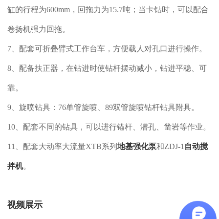
缸的行程为600mm，回拖力为15.7吨；当卡钻时，可以配合
卷扬机强力回拖。
7、配套可折叠臂式工作台车，方便载人对孔口进行操作。
8、配备扶正器，在钻进时使钻杆摆动减小，钻进平稳、可
靠。
9、旋喷钻具：76单管旋喷、89双管旋喷钻杆钻具附具。
10、配套不同的钻具，可以进行锚杆、潜孔、凿岩等作业。
11、配套大动率大流量XTB系列
地基强化泵
和ZDJ-1
自动搅
拌机
。
视频展示