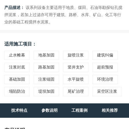
产品描述：
该系列设备主要适用于地质、煤田、石油等勘探钻孔搅
拌泥浆，若加上过滤亦可用于建筑、路桥、水库、矿山、化工等行
业的基础工程搅拌水泥浆。
适用施工项目：
止水帷幕
地基加固
旋喷注浆
建筑纠偏
注浆封底
路基加固
竖井支护
超前预报
基础加固
注浆锚固
水平旋喷
环境治理
塌陷防治
堤坝加固
尾矿治理
采空区注浆
技术特点
参数说明
工程案例
相关推荐